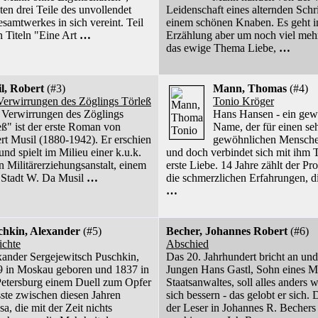
ten drei Teile des unvollendet
Leidenschaft eines alternden Schrif
samtwerkes in sich vereint. Teil
einem schönen Knaben. Es geht in
n Titeln "Eine Art
…
Erzählung aber um noch viel meh
das ewige Thema Liebe,
…
l, Robert
(#3)
Mann, Thomas
(#4)
Verwirrungen des Zöglings Törleß
Tonio Kröger
 Verwirrungen des Zöglings
Hans Hansen - ein gew
eß" ist der erste Roman von
Name, der für einen se
rt Musil (1880-1942). Er erschien
gewöhnlichen Menschen
nd spielt im Milieu einer k.u.k.
und doch verbindet sich mit ihm 
n Militärerziehungsanstalt, einem
erste Liebe. 14 Jahre zählt der Pro
 Stadt W. Da Musil
…
die schmerzlichen Erfahrungen, di
…
chkin, Alexander
(#5)
Becher, Johannes Robert
(#6)
ichte
Abschied
ander Sergejewitsch Puschkin,
Das 20. Jahrhundert bricht an und
 in Moskau geboren und 1837 in
Jungen Hans Gastl, Sohn eines 
Petersburg einem Duell zum Opfer
Staatsanwaltes, soll alles anders w
sste zwischen diesen Jahren
sich bessern - das gelobt er sich. 
a, die mit der Zeit nichts
der Leser in Johannes R. Bechers