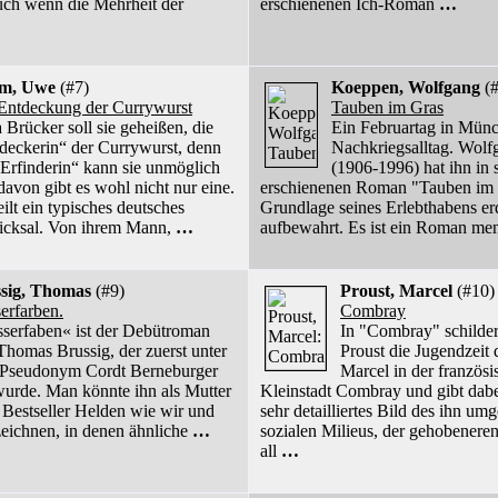
auch wenn die Mehrheit der
erschienenen Ich-Roman
…
m, Uwe
(#7)
Koeppen, Wolfgang
(#
Entdeckung der Currywurst
Tauben im Gras
 Brücker soll sie geheißen, die
Ein Februartag in Mün
deckerin“ der Currywurst, denn
Nachkriegsalltag. Wol
„Erfinderin“ kann sie unmöglich
(1906-1996) hat ihn in
davon gibt es wohl nicht nur eine.
erschienenen Roman "Tauben im 
ilt ein typisches deutsches
Grundlage seines Erlebthabens er
icksal. Von ihrem Mann,
…
aufbewahrt. Es ist ein Roman me
sig, Thomas
(#9)
Proust, Marcel
(#10)
erfarben.
Combray
serfaben« ist der Debütroman
In "Combray" schilder
Thomas Brussig, der zuerst unter
Proust die Jugendzeit 
Pseudonym Cordt Berneburger
Marcel in der französi
 wurde. Man könnte ihn als Mutter
Kleinstadt Combray und gibt dabe
n Bestseller Helden wie wir und
sehr detailliertes Bild des ihn u
eichnen, in denen ähnliche
…
sozialen Milieus, der gehobeneren
all
…