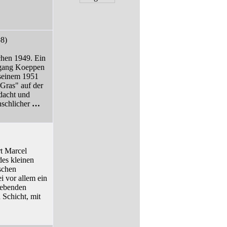
8)
chen 1949. Ein
fgang Koeppen
 seinem 1951
Gras" auf der
dacht und
nschlicher
…
t Marcel
des kleinen
schen
i vor allem ein
mgebenden
 Schicht, mit