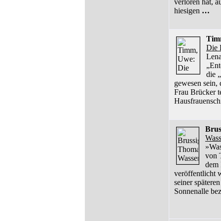
verloren hat, 
hiesigen
…
Tim
Die 
Lena
„Ent
die 
gewesen sein, 
Frau Brücker te
Hausfrauensch
Brus
Wass
»Was
von 
dem 
veröffentlicht
seiner spätere
Sonnenalle bez