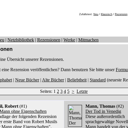
Zufallstext:
Neu
/
Klassisch
/
Rezension
eu
|
Netzbibliothek
|
Rezensionen
|
Werke
|
Mitmachen
ionen
eine Übersicht unserer Rezensionen.
t eine Rezension veröffentlichen? Dann benutzen Sie bitte unser
Formul
phabet
|
Neue Bücher
|
Alte Bücher
|
Beliebtheit
|
Standard
(neueste Re
Seiten: 1
2
3
4
5
>
Letzte
l, Robert
(#1)
Mann, Thomas
(#2)
Mann ohne Eigenschaften
Der Tod in Venedig
dlage der folgenden Rezension
Diese außerordentlich
der erste Band von Robert Musils
sprachgewaltige Novel
 Mann ohne Eigenschaften",
Mann handelt von der 