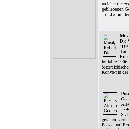
welcher die ers
gebliebenen Ge
1 und 2 mit de
Musi
Die 
"Die
Törl
Robe
im Jahre 1906 u
österreichische
Konvikt in der
Pus
Ged
Alex
1799
St. 
gefallen, verfa
Poesie und Pros