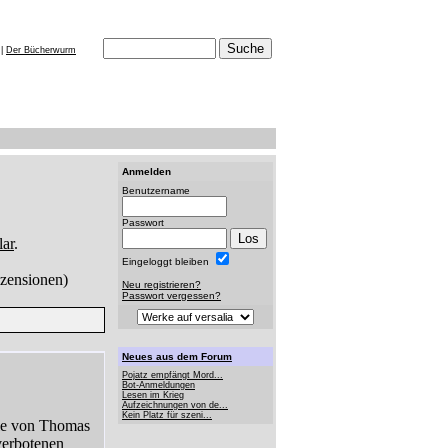
|
Der Bücherwurm
Anmelden
Benutzername
Passwort
ar
.
Eingeloggt bleiben
zensionen)
Neu registrieren?
Passwort vergessen?
Neues aus dem Forum
Pojatz empfängt Mord...
Bot-Anmeldungen
Lesen im Krieg
Aufzeichnungen von de...
Kein Platz für szeni...
le von Thomas
verbotenen