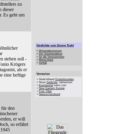
tstellers zu
 dieser
r. Es geht um
Gedichte von Georg Trakl
öhnlicher
>
Winterdämmerung
hr
>
Der Gewitterabend
>
An die Verstummten
 stehen soll -
>
Menschheit
>
Verfall
Tonio Krögers
tagonist, als er
Verweise
e eine heftige
> Gedichtband
Dunkelstunden
> Neue
Gedichte
: fahnenrost
>
Kunstportal
xarto.com
>
New Eastern Europe
>
Free Tibet
>
Naturschutzbund
 für den
Münchener
erden, er will
Doch, so erfährt
 1945